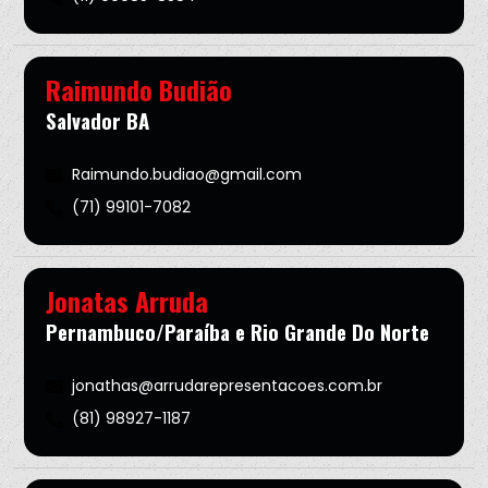
Raimundo Budião
Salvador BA
Raimundo.budiao@gmail.com
(71) 99101-7082
Jonatas Arruda
Pernambuco/Paraíba e Rio Grande Do Norte
jonathas@arrudarepresentacoes.com.br
(81) 98927-1187