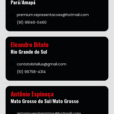
Pará/Amapá
premium.representacoes@hotmail.com
(91) 99146-0460
Eleandro Bitelo
Rio Grande do Sul
contatobitellus@gmail.com
(51) 99758-4314
Antônio Espinoça
Mato Grosso do Sul/Mato Grosso
antoniovendasmtms@hotmail.com