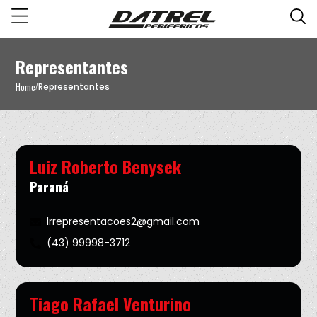
Representantes
Home
Representantes
/
Luiz Roberto Benysek
Paraná
lrrepresentacoes2@gmail.com
(43) 99998-3712
Tiago Rafael Venturino